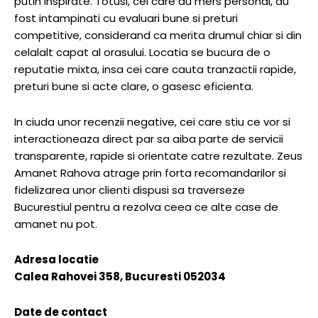
putin inspirate. Totusi, cei care au mers personal, au
fost intampinati cu evaluari bune si preturi
competitive, considerand ca merita drumul chiar si din
celalalt capat al orasului. Locatia se bucura de o
reputatie mixta, insa cei care cauta tranzactii rapide,
preturi bune si acte clare, o gasesc eficienta.
In ciuda unor recenzii negative, cei care stiu ce vor si
interactioneaza direct par sa aiba parte de servicii
transparente, rapide si orientate catre rezultate. Zeus
Amanet Rahova atrage prin forta recomandarilor si
fidelizarea unor clienti dispusi sa traverseze
Bucurestiul pentru a rezolva ceea ce alte case de
amanet nu pot.
Adresa locatie
Calea Rahovei 358, Bucuresti 052034
Date de contact