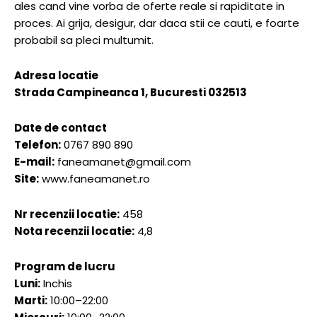
ales cand vine vorba de oferte reale si rapiditate in
proces. Ai grija, desigur, dar daca stii ce cauti, e foarte
probabil sa pleci multumit.
Adresa locatie
Strada Campineanca 1, Bucuresti 032513
Date de contact
Telefon:
0767 890 890
E-mail:
faneamanet@gmail.com
Site:
www.faneamanet.ro
Nr recenzii locatie:
458
Nota recenzii locatie:
4,8
Program de lucru
Luni:
Inchis
Marti:
10:00–22:00