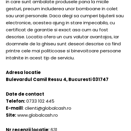
in care sunt ambalate produsele pana la micile
gesturi, precum includerea unor bomboane in colet
sau urari personale. Daca alegi sa cumperi bijuterii sau
electronice, acestea ajung in stare impecabila, cu
certificat de garantie si exact asa cum au fost
descrise. Locatia ofera un curs valutar avantajos, iar
doamnele de la ghiseu sunt deseori descrise ca fiind
printre cele mai politicoase si binevoitoare persoane
intalnite in acest tip de serviciu.
Adresa locatie
Bulevardul Camil Ressu 4, Bucuresti 031747
Date de contact
Telefon:
0733 102 445
E-maill
:
clienti@globalcash.ro
Site:
www.globalcash.ro
Nr recenzii locatie:
631