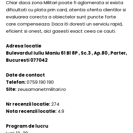
Chiar daca zona Militari poate fi aglomerata si exista
dificultati cu plata prin card, atentia oferita clientilor si
evaluarea corecta a obiectelor sunt puncte forte
care compenseaza. Daca iti doresti un serviciu rapid,
eficient si onest, aici gasesti exact ceea ce cauti.
Adresa locatie
Bulevardul Iuliu Maniu 61 Bl 8P , Sc.3 , Ap.80 , Parter,
Bucuresti 077042
Date de contact
Telefon:
0759 190 190
Site:
zeusamanetmilitari.ro
Nr recenzii locatie:
274
Nota recenzii locatie:
4.9
Program de lucru