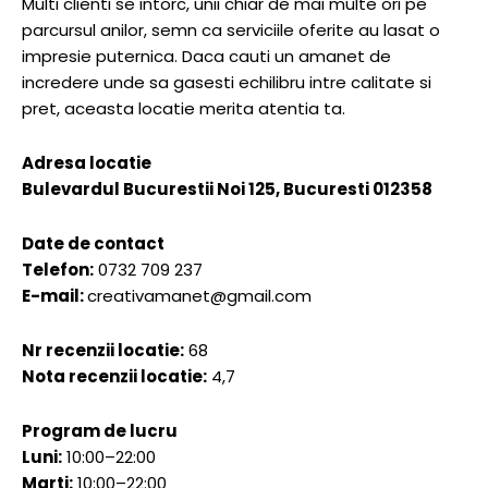
Multi clienti se intorc, unii chiar de mai multe ori pe
parcursul anilor, semn ca serviciile oferite au lasat o
impresie puternica. Daca cauti un amanet de
incredere unde sa gasesti echilibru intre calitate si
pret, aceasta locatie merita atentia ta.
Adresa locatie
Bulevardul Bucurestii Noi 125, Bucuresti 012358
Date de contact
Telefon:
0732 709 237
E-mail:
creativamanet@gmail.com
Nr recenzii locatie:
68
Nota recenzii locatie:
4,7
Program de lucru
Luni:
10:00–22:00
Marti:
10:00–22:00