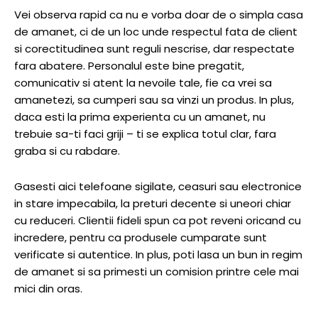
Vei observa rapid ca nu e vorba doar de o simpla casa
de amanet, ci de un loc unde respectul fata de client
si corectitudinea sunt reguli nescrise, dar respectate
fara abatere. Personalul este bine pregatit,
comunicativ si atent la nevoile tale, fie ca vrei sa
amanetezi, sa cumperi sau sa vinzi un produs. In plus,
daca esti la prima experienta cu un amanet, nu
trebuie sa-ti faci griji – ti se explica totul clar, fara
graba si cu rabdare.
Gasesti aici telefoane sigilate, ceasuri sau electronice
in stare impecabila, la preturi decente si uneori chiar
cu reduceri. Clientii fideli spun ca pot reveni oricand cu
incredere, pentru ca produsele cumparate sunt
verificate si autentice. In plus, poti lasa un bun in regim
de amanet si sa primesti un comision printre cele mai
mici din oras.