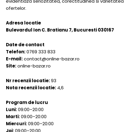
evidentiaza seriozitatea, corectitudinea si varietatea
ofertelor.
Adresa locatie
Bulevardul Ion C. Bratianu 7, Bucuresti 030167
Date de contact
Telefon:
0769 333 833
E-mail:
contact@online-bazar.ro
Site:
online-bazar.ro
Nr recenzii locatie:
93
Nota recenzii locatie:
4,6
Program de lucru
Luni:
09:00–20:00
Marti:
09:00–20:00
Miercuri:
09:00–20:00
Joi:
09:00–20:00