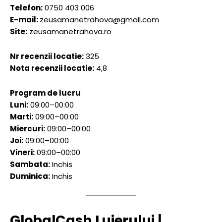
Telefon:
0750 403 006
E-mail:
zeusamanetrahova@gmail.com
Site:
zeusamanetrahova.ro
Nr recenzii locatie:
325
Nota recenzii locatie:
4,8
Program de lucru
Luni:
09:00–00:00
Marti:
09:00–00:00
Miercuri:
09:00–00:00
Joi:
09:00–00:00
Vineri:
09:00–00:00
Sambata:
Inchis
Duminica:
Inchis
GlobalCash Lujerului |