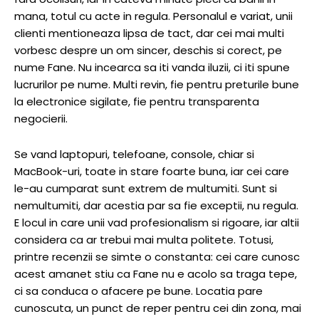
mana, totul cu acte in regula. Personalul e variat, unii
clienti mentioneaza lipsa de tact, dar cei mai multi
vorbesc despre un om sincer, deschis si corect, pe
nume Fane. Nu incearca sa iti vanda iluzii, ci iti spune
lucrurilor pe nume. Multi revin, fie pentru preturile bune
la electronice sigilate, fie pentru transparenta
negocierii.
Se vand laptopuri, telefoane, console, chiar si
MacBook-uri, toate in stare foarte buna, iar cei care
le-au cumparat sunt extrem de multumiti. Sunt si
nemultumiti, dar acestia par sa fie exceptii, nu regula.
E locul in care unii vad profesionalism si rigoare, iar altii
considera ca ar trebui mai multa politete. Totusi,
printre recenzii se simte o constanta: cei care cunosc
acest amanet stiu ca Fane nu e acolo sa traga tepe,
ci sa conduca o afacere pe bune. Locatia pare
cunoscuta, un punct de reper pentru cei din zona, mai