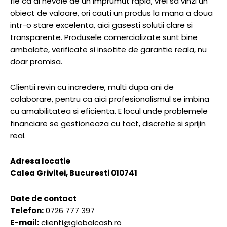
fie ca ai nevoie de un imprumut rapid, vrei sa vinzi un
obiect de valoare, ori cauti un produs la mana a doua
intr-o stare excelenta, aici gasesti solutii clare si
transparente. Produsele comercializate sunt bine
ambalate, verificate si insotite de garantie reala, nu
doar promisa.
Clientii revin cu incredere, multi dupa ani de
colaborare, pentru ca aici profesionalismul se imbina
cu amabilitatea si eficienta. E locul unde problemele
financiare se gestioneaza cu tact, discretie si sprijin
real.
Adresa locatie
Calea Grivitei, Bucuresti 010741
Date de contact
Telefon:
0726 777 397
E-mail:
clienti@globalcash.ro