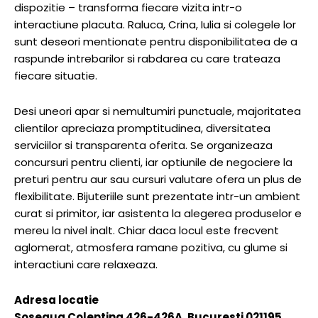
dispozitie – transforma fiecare vizita intr-o
interactiune placuta. Raluca, Crina, Iulia si colegele lor
sunt deseori mentionate pentru disponibilitatea de a
raspunde intrebarilor si rabdarea cu care trateaza
fiecare situatie.
Desi uneori apar si nemultumiri punctuale, majoritatea
clientilor apreciaza promptitudinea, diversitatea
serviciilor si transparenta oferita. Se organizeaza
concursuri pentru clienti, iar optiunile de negociere la
preturi pentru aur sau cursuri valutare ofera un plus de
flexibilitate. Bijuteriile sunt prezentate intr-un ambient
curat si primitor, iar asistenta la alegerea produselor e
mereu la nivel inalt. Chiar daca locul este frecvent
aglomerat, atmosfera ramane pozitiva, cu glume si
interactiuni care relaxeaza.
Adresa locatie
Soseaua Colentina 426-426A, Bucuresti 021195