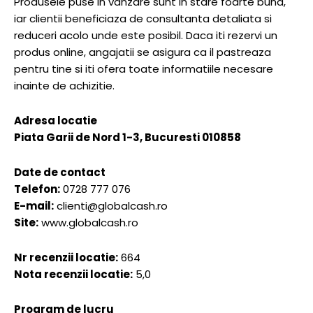
Produsele puse in vanzare sunt in stare foarte buna,
iar clientii beneficiaza de consultanta detaliata si
reduceri acolo unde este posibil. Daca iti rezervi un
produs online, angajatii se asigura ca il pastreaza
pentru tine si iti ofera toate informatiile necesare
inainte de achizitie.
Adresa locatie
Piata Garii de Nord 1-3, Bucuresti 010858
Date de contact
Telefon:
0728 777 076
E-mail:
clienti@globalcash.ro
Site:
www.globalcash.ro
Nr recenzii locatie:
664
Nota recenzii locatie:
5,0
Program de lucru