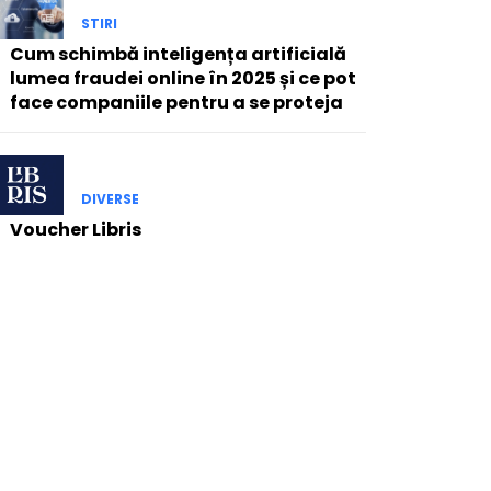
STIRI
Cum schimbă inteligența artificială
lumea fraudei online în 2025 și ce pot
face companiile pentru a se proteja
DIVERSE
Voucher Libris