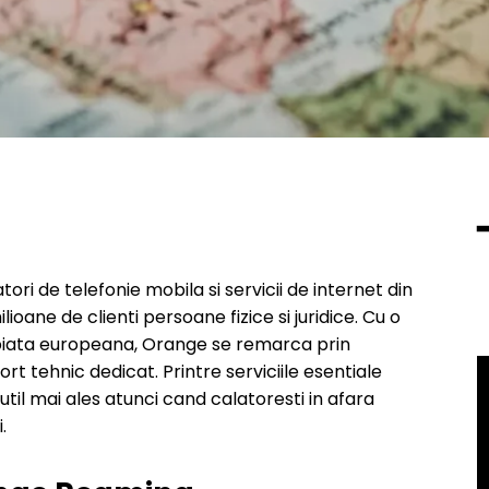
ri de telefonie mobila si servicii de internet din
ioane de clienti persoane fizice si juridice. Cu o
e piata europeana, Orange se remarca prin
port tehnic dedicat. Printre serviciile esentiale
til mai ales atunci cand calatoresti in afara
.