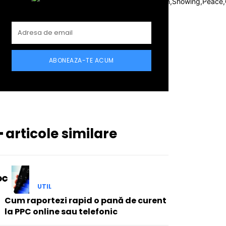
ABONEAZA-TE ACUM
━ articole similare
UTIL
Cum raportezi rapid o pană de curent
la PPC online sau telefonic