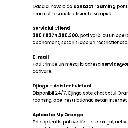
Daca ai nevoie de
contact roaming
pentr
mai multe canale eficiente si rapide.
Serviciul Clienti
300 / 0374.300.300
, poti vorbi cu un ope
abonament, setari si apeluri restrictionate
E-mail
Poti trimite un mesaj la adresa
service@o
activare.
Djingo – Asistent virtual
Disponibil 24/7, Djingo este chatbotul Oran
roaming, apel restrictionat, setari internet 
Aplicatia My Orange
Prin aplicatie poti verifica roamingul, activa