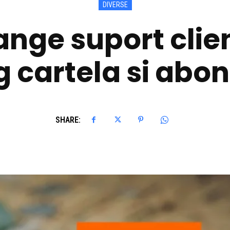
DIVERSE
ange suport clien
 cartela si ab
SHARE: