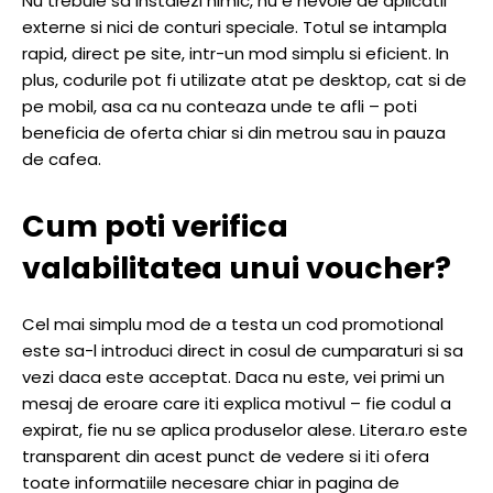
Nu trebuie sa instalezi nimic, nu e nevoie de aplicatii
externe si nici de conturi speciale. Totul se intampla
rapid, direct pe site, intr-un mod simplu si eficient. In
plus, codurile pot fi utilizate atat pe desktop, cat si de
pe mobil, asa ca nu conteaza unde te afli – poti
beneficia de oferta chiar si din metrou sau in pauza
de cafea.
Cum poti verifica
valabilitatea unui voucher?
Cel mai simplu mod de a testa un cod promotional
este sa-l introduci direct in cosul de cumparaturi si sa
vezi daca este acceptat. Daca nu este, vei primi un
mesaj de eroare care iti explica motivul – fie codul a
expirat, fie nu se aplica produselor alese. Litera.ro este
transparent din acest punct de vedere si iti ofera
toate informatiile necesare chiar in pagina de