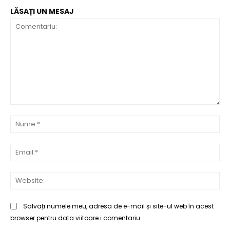
LĂSAȚI UN MESAJ
Comentariu:
Nu
Ema
Web
Salvați numele meu, adresa de e-mail și site-ul web în acest
browser pentru data viitoare i comentariu.