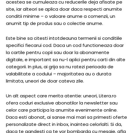
acestea se cumuleaza cu reducerile deja afisate pe
site, iar alteori se aplica doar daca respecti anumite
conditii minime – o valoare anume a comenzii, un
anumit tip de produs sau o colectie anume.
Este bine sa citesti intotdeauna termenii si conditiile
specifici fiecarui cod. Daca un cod functioneaza doar
la cartile pentru copii sau doar la abonamente
digitale, e important sa nu-l aplici pentru carti din alte
categorii. In plus, ai grija sa nu ratezi perioada de
valabilitate a codului – majoritatea au o durata
limitata, uneori de doar cateva zile.
Un alt aspect care merita atentie: uneori, Litera.ro
ofera coduri exclusive abonatilor la newsletter sau
celor care participa la anumite evenimente online.
Daca esti abonat, ai sanse mai mari sa primesti oferte
personalizate direct in inbox, inaintea celorlalti. Si da,
daca te gandesti ca te vor bombarda cu mesaje, afla