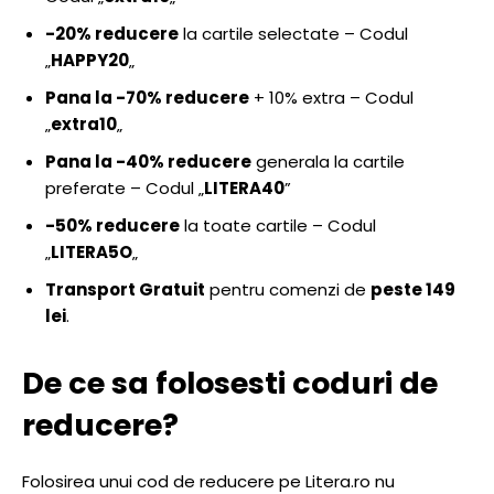
-20% reducere
la cartile selectate – Codul
„
HAPPY20
„
Pana la -70% reducere
+ 10% extra – Codul
„
extra10
„
Pana la -40% reducere
generala la cartile
preferate – Codul „
LITERA40
”
-50% reducere
la toate cartile – Codul
„
LITERA5O
„
Transport Gratuit
pentru comenzi de
peste 149
lei
.
De ce sa folosesti coduri de
reducere?
Folosirea unui cod de reducere pe Litera.ro nu